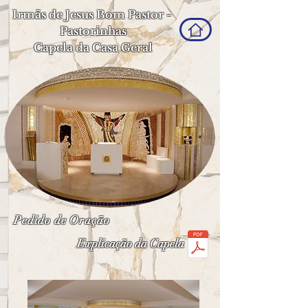
Irmãs de Jesus Bom Pastor -
Pastorinhas
Capela da Casa Geral
Pedido de Oração
Explicação da Capela