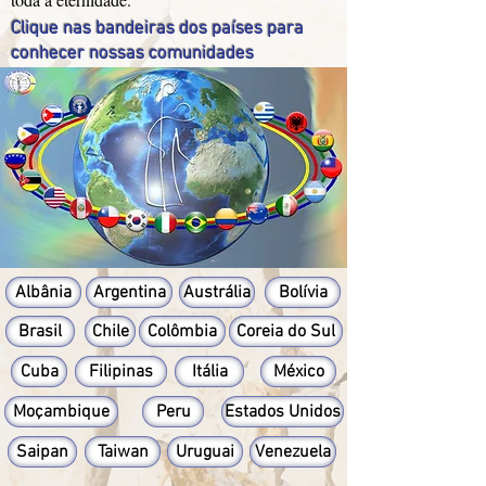
Clique nas bandeiras dos países para
conhecer nossas comunidades
Albânia
Argentina
Austrália
Bolívia
Brasil
Chile
Colômbia
Coreia do Sul
Cuba
Filipinas
Itália
México
Moçambique
Peru
Estados Unidos
Saipan
Taiwan
Uruguai
Venezuela