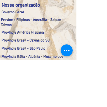
Nossa organização
Governo Geral
Província Filipinas - Austrália - Saipan -
Taiwan
Província América Hispana
Província Brasil - Caxias do Sul
Província Brasil - São Paulo
Província Itália - Albânia - Moçambique
Região Coreia
Área Reservada
Contate-nos