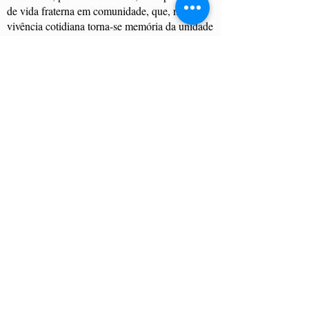
de vida fraterna em comunidade, que, na
vivência cotidiana torna-se memória da unidade
em Cristo, à qual todos somos chamados.
Área Reservada
Contate-nos