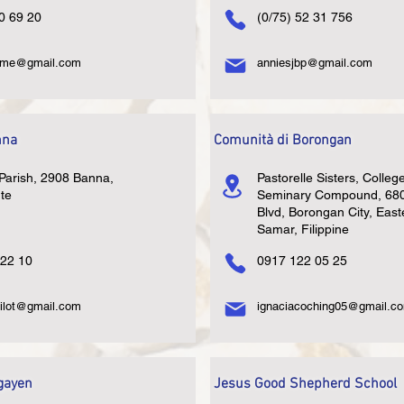
50 69 20
(0/75) 52 31 756
ome@gmail.com
anniesjbp@gmail.com
nna
Comunità di Borongan
Parish, 2908 Banna,
Pastorelle Sisters, Colleg
rte
Seminary Compound, 68
Blvd, Borongan City, East
Samar, Filippine
 22 10
0917 122 05 25
hilot@gmail.com
ignaciacoching05@gmail.c
gayen
Jesus Good Shepherd School