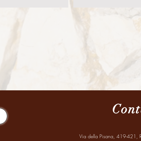
Cont
Via della Pisana, 419-421, R