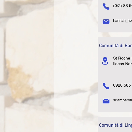
(0/2) 83 
hannah_h
Comunità di Ba
St Roche 
Ilocos No
0920 585
sr.amparo
Comunità di Lin