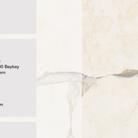
e
00 Baybay
ern
om