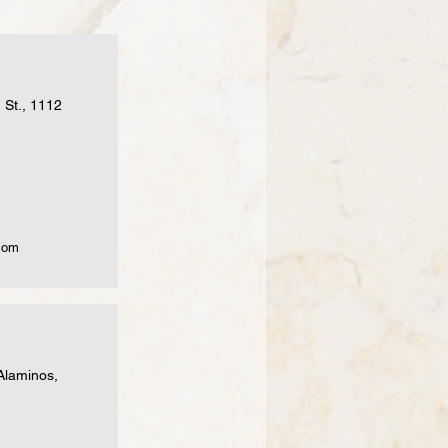
 St., 1112
.com
Alaminos,