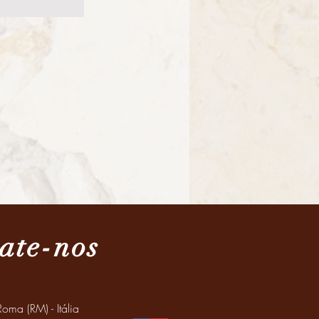
ate-nos
oma (RM) - Itália