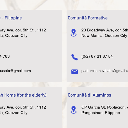
 - Filippine
Comunità Formativa
ay Ave, cor. 5th St., 1112
20 Broadway Ave, cor. 5th
a, Quezon City
New Manila, Quezon City
34 783
(0/2) 87 21 87 84
iausata@gmail.com
pastorelle.novitiate@gmail
 Home (for the elderly)
Comunità di Alaminos
ay Ave, cor. 5th St., 1112
CP Garcia St, Poblacion, 
a, Quezon City
Pangasinan, Filippine