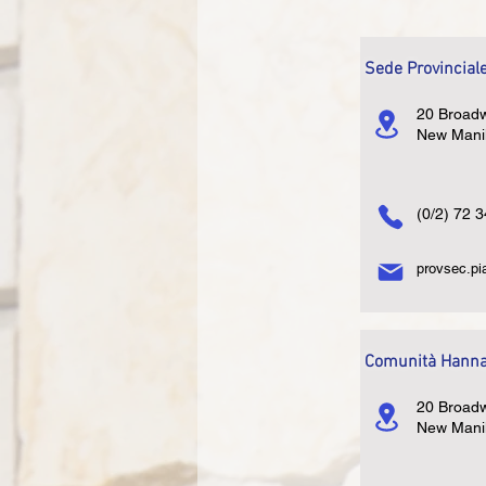
Sede Provinciale
20 Broadw
New Manil
(0/2) 72 
provsec.p
Comunità Hannah
20 Broadw
New Manil