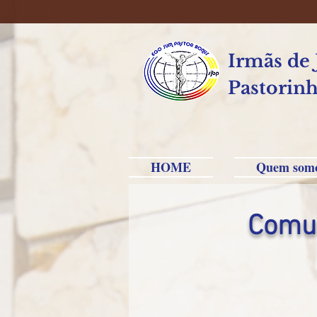
Irmãs de
Pastorinh
HOME
Quem som
Comun