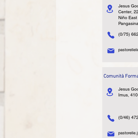
Jesus Go
Center, 22
Niño East
Pangasina
(0/75) 66
pastorelle
Comunità Format
Jesus Go
Imus, 4103
(0/46) 47
pastorelle