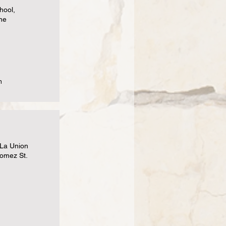
hool,
ine
m
 La Union
Gomez St.