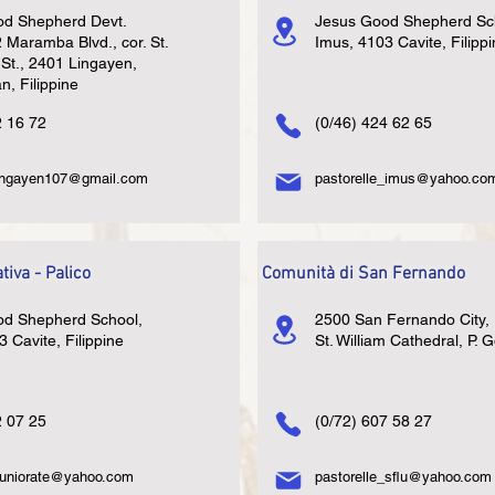
od Shepherd Devt.
Jesus Good Shepherd Sc
 Maramba Blvd., cor. St.
Imus, 4103 Cavite, Filipp
 St., 2401 Lingayen,
n, Filippine
2 16 72
(0/46) 424 62 65
lingayen107@gmail.com
pastorelle_imus@yahoo.co
iva - Palico
Comunità di San Fernando
od Shepherd School,
2500 San Fernando City,
 Cavite, Filippine
St. William Cathedral, P. 
2 07 25
(0/72) 607 58 27
.juniorate@yahoo.com
pastorelle_sflu@yahoo.com