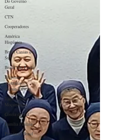
Do Governo
Geral
CTN
Cooperadores
América
Hispânica
Brasil Caxias do
Sul
Brasil São Paulo
Filipinas-
Australia-
Saipan-Taiwan
Itália-Albânia-
Moçambique
Coreia do Sul
Família Paulina
Província Brasil