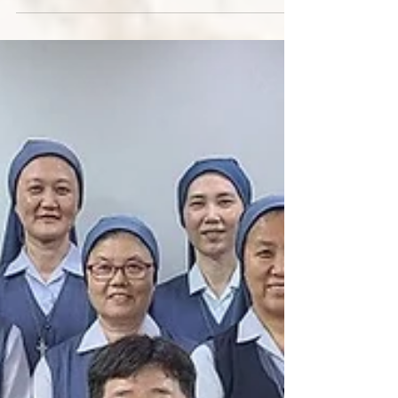
em Gireum-dong, a Equipe Vocacional deu início
ao período do Advento junto com os jovens em um
evento intitulado "Advento: Acendendo a Luz da
Esperança", dedicado à confecção de coroas do
Advento. O encontro foi uma oportunidade
preciosa para os jovens compartilharem as diversas
emoções que vivenciaram no início deste tempo
litúrgico e explorarem o significado espiritual da
coroa do Advento. Cada participante criou sua
própria co