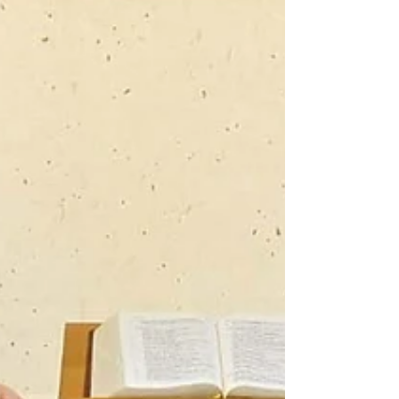
Teresa An. Com o tema "O Caminho da
Conversão para uma Comunidade Missionária",
passamos três dias de retiro e reflexão, dedicando
o tempo necessário para nos prepararmos para
2026. No primeiro dia (5), pela