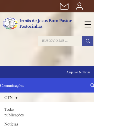
Irmãs de Jesus Bom Pastor
Pastorinhas
Arquivo Notícias
Comunicações
CTN
Todas
publicações
Notícias