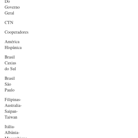
Do
Governo
Geral
CTN
Cooperadores
América
Hispânica
Brasil
Caxias
do Sul
Brasil
São
Paulo
Filipinas-
Australia-
Saipan-
Taiwan
Itália-
Albânia-