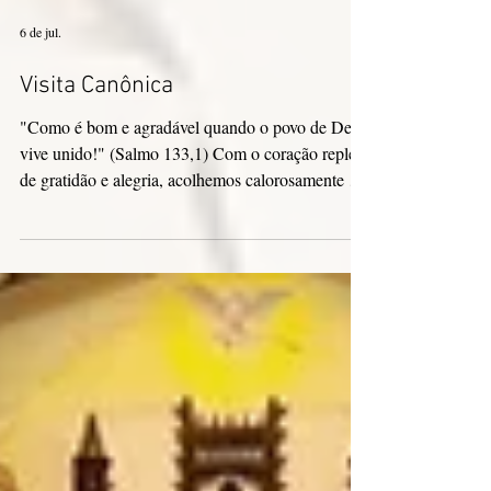
6 de jul.
Visita Canônica
"Como é bom e agradável quando o povo de Deus
vive unido!" (Salmo 133,1) Com o coração repleto
de gratidão e alegria, acolhemos calorosamente a
nossa Superiora Geral, Ir. Aminta Sarmiento
Puentes, juntamente com as Conselheiras Gerais
Ir. Lucia Piai e Ir. Sonia Batagin, durante a Visita
Canônica à Província Filipinas–Austrália–Saipan–
Taiwan, realizada de 15 de abril a 20 de maio de
2026. Esta ocasião especial foi verdadeiramente
um tempo de graça, renovação e comunhão, fortal