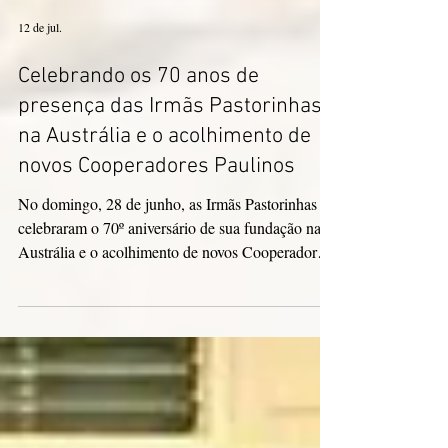
12 de jul.
Celebrando os 70 anos de
presença das Irmãs Pastorinhas
na Austrália e o acolhimento de
novos Cooperadores Paulinos
No domingo, 28 de junho, as Irmãs Pastorinhas
celebraram o 70º aniversário de sua fundação na
Austrália e o acolhimento de novos Cooperadores
Paulinos.[1]. A celebração ocorreu na Paróquia de
São Damião, em Bundoora, Victoria, marcada por
um pequeno concerto seguido pela celebração
eucarística. A tarde começou às 13h, com a Ir.
Mary dando as boas-vindas a todos os presentes,
reunidos para agradecer a Deus pelos 70 anos de