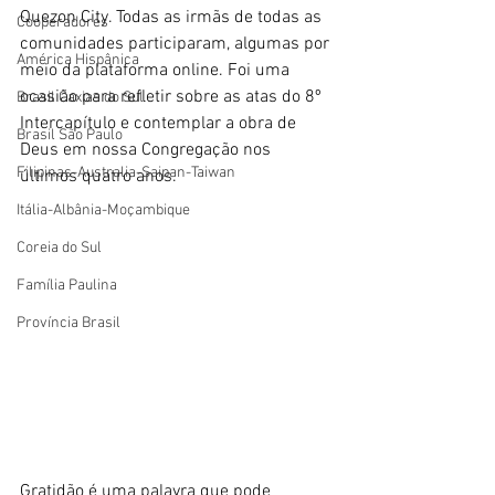
Quezon City. Todas as irmãs de todas as 
Cooperadores
comunidades participaram, algumas por 
América Hispânica
meio da plataforma online. Foi uma 
ocasião para refletir sobre as atas do 8º 
Brasil Caxias do Sul
Intercapítulo e contemplar a obra de 
Brasil São Paulo
Deus em nossa Congregação nos 
Filipinas-Australia-Saipan-Taiwan
últimos quatro anos.
Itália-Albânia-Moçambique
Coreia do Sul
Família Paulina
Província Brasil
Gratidão é uma palavra que pode 